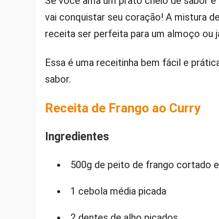
Se você ama um prato cheio de sabor e 
vai conquistar seu coração! A mistura
receita ser perfeita para um almoço ou ja
Essa é uma receitinha bem fácil e prátic
sabor.
Receita de Frango ao Curry
Ingredientes
500g de peito de frango cortado 
1 cebola média picada
2 dentes de alho picados