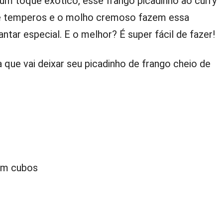
um toque exótico, esse frango picadinho ao curry
 de temperos e o molho cremoso fazem essa
ntar especial. E o melhor? É super fácil de fazer!
a que vai deixar seu picadinho de frango cheio de
em cubos