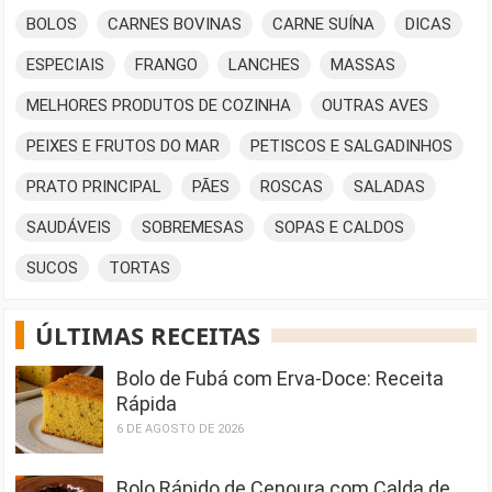
BOLOS
CARNES BOVINAS
CARNE SUÍNA
DICAS
ESPECIAIS
FRANGO
LANCHES
MASSAS
MELHORES PRODUTOS DE COZINHA
OUTRAS AVES
PEIXES E FRUTOS DO MAR
PETISCOS E SALGADINHOS
PRATO PRINCIPAL
PÃES
ROSCAS
SALADAS
SAUDÁVEIS
SOBREMESAS
SOPAS E CALDOS
SUCOS
TORTAS
ÚLTIMAS RECEITAS
Bolo de Fubá com Erva-Doce: Receita
Rápida
6 DE AGOSTO DE 2026
Bolo Rápido de Cenoura com Calda de