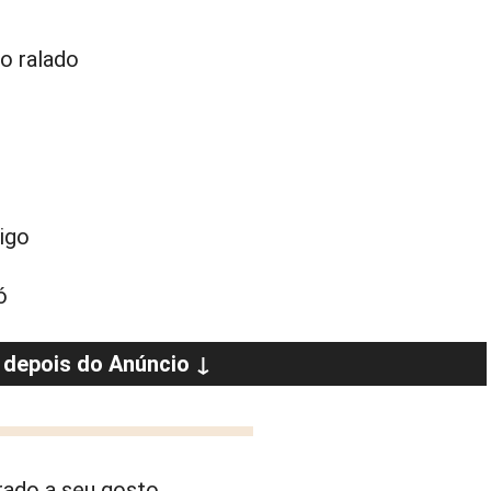
ão ralado
rigo
ó
 depois do Anúncio ↓
ado a seu gosto