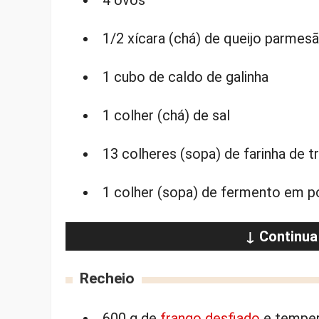
4 ovos
1/2 xícara (chá) de queijo parmes
1 cubo de caldo de galinha
1 colher (chá) de sal
13 colheres (sopa) de farinha de t
1 colher (sopa) de fermento em p
↓ Continua
Recheio
600 g de
frango desfiado
e temper