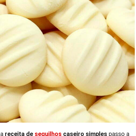
 a
receita de
sequilhos
caseiro simples
passo a