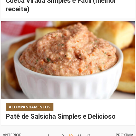
Cueca Virada Simples e Fácil (melhor
receita)
ACOMPANHAMENTOS
Patê de Salsicha Simples e Delicioso
PAGINAÇÃO
ANTERIOR
PRÓXIMA
1
…
9
10
11
12