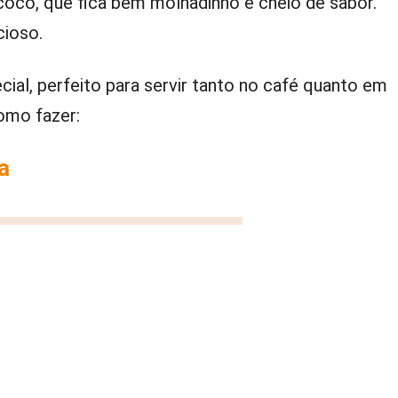
coco, que fica bem molhadinho e cheio de sabor.
cioso.
ial, perfeito para servir tanto no café quanto em
omo fazer:
a