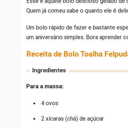
Esse é aquele bolo delicioso gelado de 
Quem já comeu sabe o quanto ele é deli
Um bolo rápido de fazer e bastante espec
um aniversário simples. Bora aprender c
Receita de Bolo Toalha Felpud
Ingredientes
Para a massa:
4 ovos
2 xícaras (chá) de açúcar