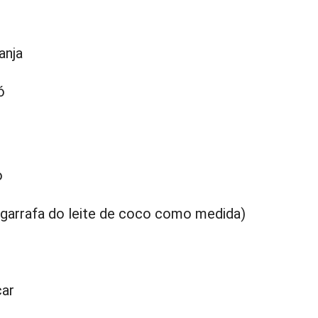
anja
ó
o
a garrafa do leite de coco como medida)
car