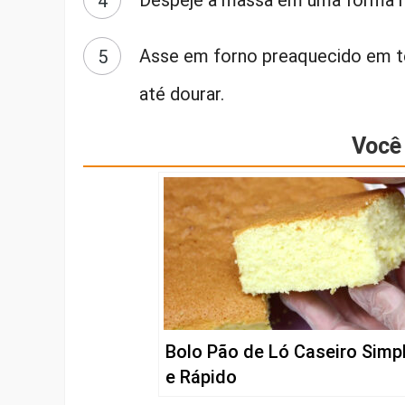
Despeje a massa em uma forma m
Asse em forno preaquecido em t
até dourar.
Você 
Bolo Pão de Ló Caseiro Simp
e Rápido