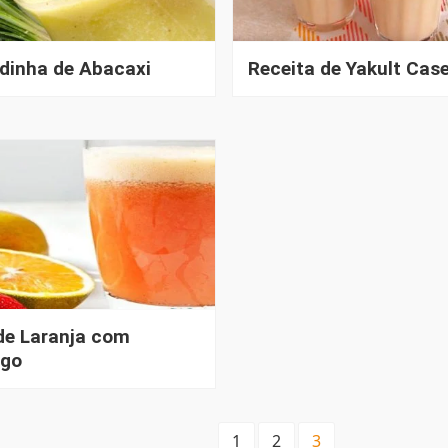
dinha de Abacaxi
Receita de Yakult Case
de Laranja com
go
1
2
3